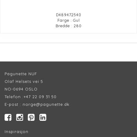
D489472540
Farge : Gul
Bredde : 280
Pagunette NUF
Olaf Helsets vei 5
NO-0694 OSLO
Telefon :
+47 22 09 31 50
E-post :
norge@pagunette.dk
Inspirasjon