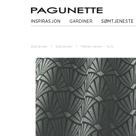
INSPIRASJON
GARDINER
SØMTJENESTE
Gardiner
Gardiner
Metervarer - ILIV