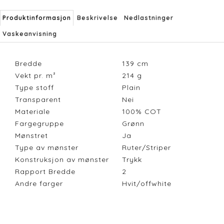
Produktinformasjon
Beskrivelse
Nedlastninger
Vaskeanvisning
Bredde
139
cm
Vekt pr. m²
214
g
Type stoff
Plain
Transparent
Nei
Materiale
100% COT
Fargegruppe
Grønn
Mønstret
Ja
Type av mønster
Ruter/Striper
Konstruksjon av mønster
Trykk
Rapport Bredde
2
Andre farger
Hvit/offwhite