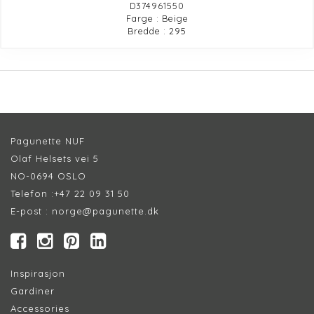
D374961550
Farge : Beige
Bredde : 295
Pagunette NUF
Olaf Helsets vei 5
NO-0694 OSLO
Telefon :
+47 22 09 31 50
E-post :
norge@pagunette.dk
Inspirasjon
Gardiner
Accessories