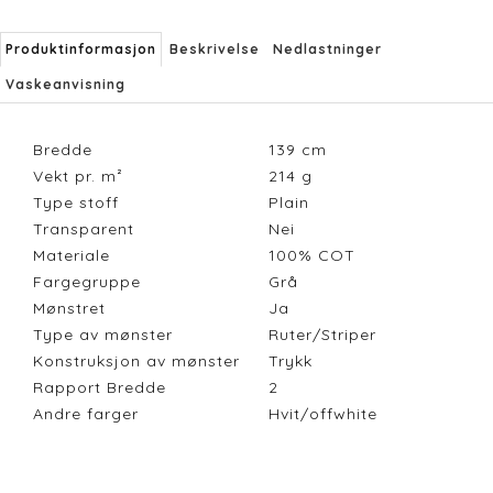
Produktinformasjon
Beskrivelse
Nedlastninger
Vaskeanvisning
Bredde
139
cm
Vekt pr. m²
214
g
Type stoff
Plain
Transparent
Nei
Materiale
100% COT
Fargegruppe
Grå
Mønstret
Ja
Type av mønster
Ruter/Striper
Konstruksjon av mønster
Trykk
Rapport Bredde
2
Andre farger
Hvit/offwhite