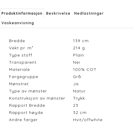
Produktinformasjon
Beskrivelse
Nedlastninger
Vaskeanvisning
Bredde
139
cm
Vekt pr. m²
214
g
Type stoff
Plain
Transparent
Nei
Materiale
100% COT
Fargegruppe
Grå
Mønstret
Ja
Type av mønster
Natur
Konstruksjon av mønster
Trykk
Rapport Bredde
23
Rapport høyde
32
cm
Andre farger
Hvit/offwhite