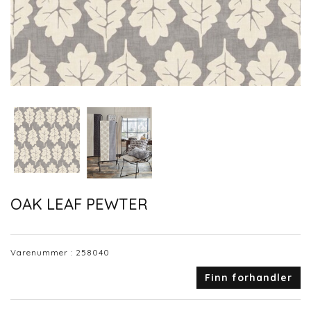
OAK LEAF PEWTER
Varenummer :
258040
Finn forhandler