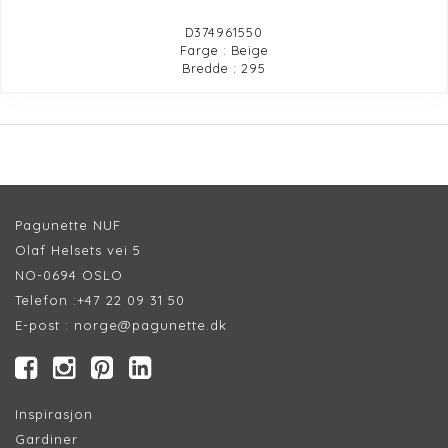
D374961550
Farge : Beige
Bredde : 295
Pagunette NUF
Olaf Helsets vei 5
NO-0694 OSLO
Telefon :
+47 22 09 31 50
E-post :
norge@pagunette.dk
Inspirasjon
Gardiner