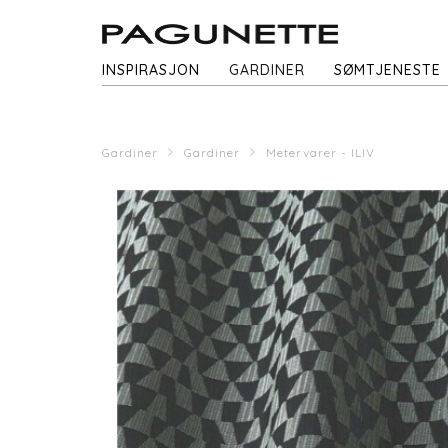
INSPIRASJON
GARDINER
SØMTJENESTE
Gardiner
Gardiner
Metervarer - ILIV