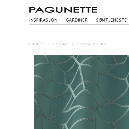
INSPIRASJON
GARDINER
SØMTJENESTE
Gardiner
Gardiner
Metervarer - ILIV