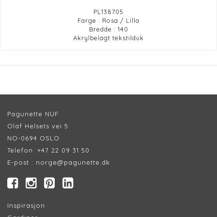
PL138705
Farge : Rosa / Lilla
Bredde : 140
Akrylbelagt tekstilduk
Pagunette NUF
Olaf Helsets vei 5
NO-0694 OSLO
Telefon :
+47 22 09 31 50
E-post :
norge@pagunette.dk
Inspirasjon