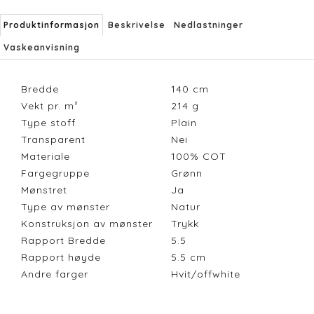
Produktinformasjon
Beskrivelse
Nedlastninger
Vaskeanvisning
Bredde
140
cm
Vekt pr. m²
214
g
Type stoff
Plain
Transparent
Nei
Materiale
100% COT
Fargegruppe
Grønn
Mønstret
Ja
Type av mønster
Natur
Konstruksjon av mønster
Trykk
Rapport Bredde
5.5
Rapport høyde
5.5
cm
Andre farger
Hvit/offwhite