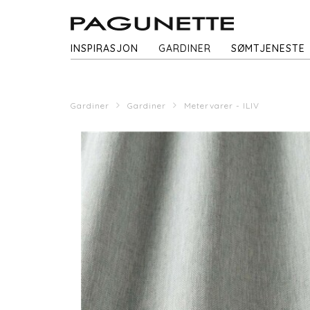
INSPIRASJON
GARDINER
SØMTJENESTE
Gardiner
Gardiner
Metervarer - ILIV