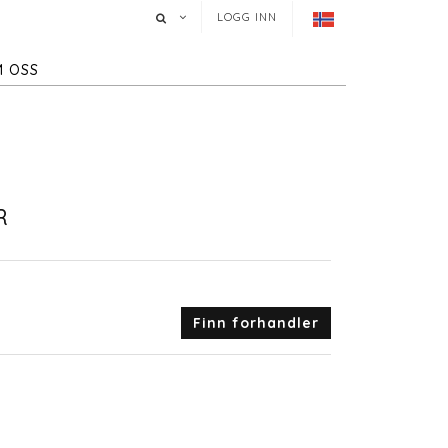
LOGG INN
 OSS
R
Finn forhandler