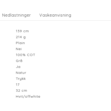
Nedlastninger
Vaskeanvisning
139
cm
214
g
Plain
Nei
100% COT
Grå
Ja
Natur
Trykk
17
32
cm
Hvit/offwhite