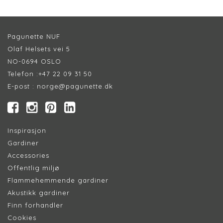
Pagunette NUF
Olaf Helsets vei 5
NO-0694 OSLO
Telefon :
+47 22 09 31 50
E-post :
norge@pagunette.dk
Inspirasjon
Gardiner
Accessories
Offentlig miljø
Flammehemmende gardiner
Akustikk gardiner
Finn forhandler
Cookie
s