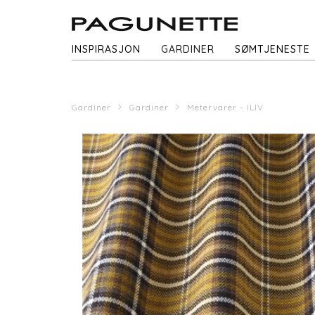
INSPIRASJON
GARDINER
SØMTJENESTE
Gardiner
Gardiner
Metervarer - ILIV