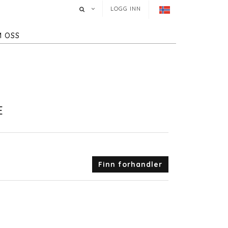
LOGG INN
 OSS
E
Finn forhandler