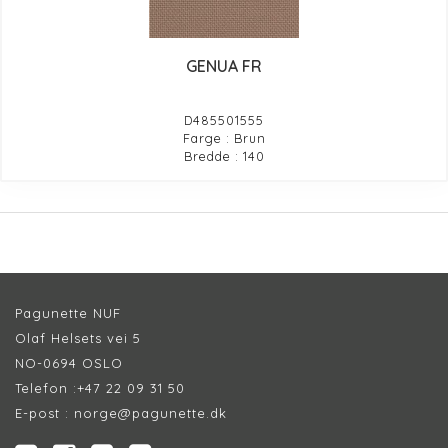
GENUA FR
D485501555
Farge : Brun
Bredde : 140
Pagunette NUF
Olaf Helsets vei 5
NO-0694 OSLO
Telefon :
+47 22 09 31 50
E-post :
norge@pagunette.dk