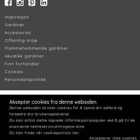
Inspirasjon
Gardiner
Accessories
Offentlig miljø
Flammehemmende gardiner
Akustikk gardiner
Finn forhandler
Cookie
s
Persondatapolitik
k
Aksepter cookies fra denne websiden.
Denne websiden bruker cookies for å spore din adferd og
forbedre din brukeropplevelse.
Du kan alltid slette lagrede informasjonskapsler ved å gå til de
avanserte nettleserinnstillingene dine.
Du kan finde vår cookiepolitikk her.
Aksepterer ikke cookies