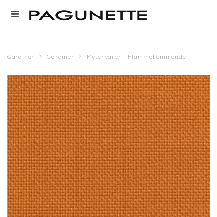
Gardiner
Gardiner
Metervarer - Flammehemmende