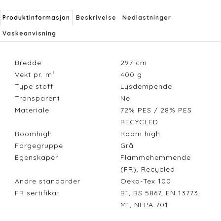
Produktinformasjon
Beskrivelse
Nedlastninger
Vaskeanvisning
Bredde
297
cm
Vekt pr. m²
400
g
Type stoff
Lysdempende
Transparent
Nei
Materiale
72% PES / 28% PES
RECYCLED
Roomhigh
Room high
Fargegruppe
Grå
Egenskaper
Flammehemmende
(FR), Recycled
Andre standarder
Oeko-Tex 100
FR sertifikat
B1, BS 5867, EN 13773,
M1, NFPA 701