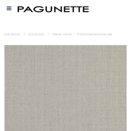
Gardiner
Gardiner
Metervarer - Flammehemmende