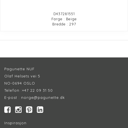
D437281551
Farge : Beige
Bredde : 297
Pagunette NUF
Olaf Helsets vei 5
NO-0694 OSLO
Telefon :
+47 22 09 31 50
E-post :
norge@pagunette.dk
Inspirasjon