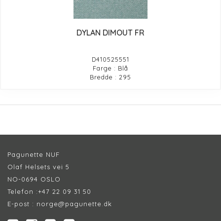
DYLAN DIMOUT FR
D410525551
Farge : Blå
Bredde : 295
Pagunette NUF
Olaf Helsets vei 5
NO-0694 OSLO
Telefon :
+47 22 09 31 50
E-post :
norge@pagunette.dk