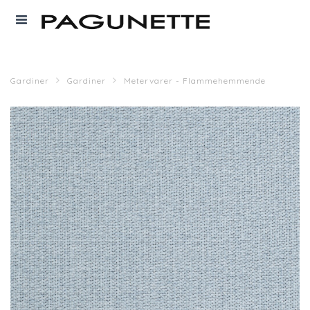
Gardiner
Gardiner
Metervarer - Flammehemmende