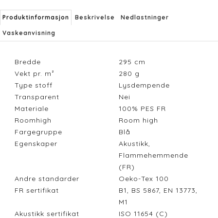
Produktinformasjon
Beskrivelse
Nedlastninger
Vaskeanvisning
Bredde
295
cm
Vekt pr. m²
280
g
Type stoff
Lysdempende
Transparent
Nei
Materiale
100% PES FR
Roomhigh
Room high
Fargegruppe
Blå
Egenskaper
Akustikk,
Flammehemmende
(FR)
Andre standarder
Oeko-Tex 100
FR sertifikat
B1, BS 5867, EN 13773,
M1
Akustikk sertifikat
ISO 11654 (C)