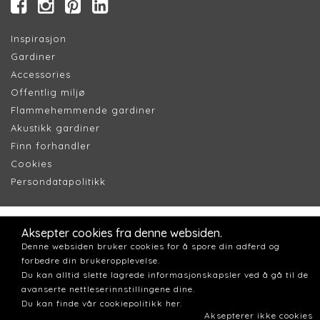
Inspirasjon
Gardiner
Accessories
Offentlig miljø
Flammehemmende gardiner
Akustikk gardiner
Finn forhandler
Cookie
s
Persondatapolitik
k
Aksepter cookies fra denne websiden.
Denne websiden bruker cookies for å spore din adferd og
forbedre din brukeropplevelse.
Du kan alltid slette lagrede informasjonskapsler ved å gå til de
avanserte nettleserinnstillingene dine.
Du kan finde vår cookiepolitikk her.
Aksepterer ikke cookies