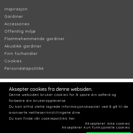
Inspirasjon
Gardiner
Accessories
Offentlig miljø
Flammehemmende gardiner
Akustikk gardiner
Finn forhandler
Cookie
s
Persondatapolitik
k
Aksepter cookies fra denne websiden.
Denne websiden bruker cookies for å spore din adferd og
forbedre din brukeropplevelse.
Du kan alltid slette lagrede informasjonskapsler ved å gå til de
avanserte nettleserinnstillingene dine.
Du kan finde vår cookiepolitikk her.
Aksepterer ikke cookies
Aksepterer kun funksjonelle cookies