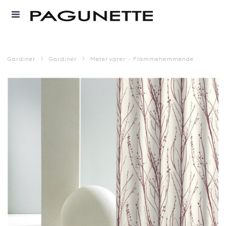
Gardiner
Gardiner
Metervarer - Flammehemmende