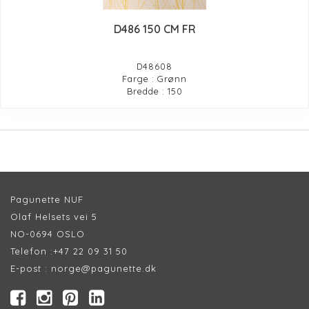
D486 150 CM FR
D48608
Farge : Grønn
Bredde : 150
Pagunette NUF
Olaf Helsets vei 5
NO-0694 OSLO
Telefon :
+47 22 09 31 50
E-post :
norge@pagunette.dk