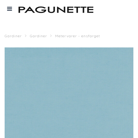
Gardiner
Gardiner
Metervarer - ensfarget