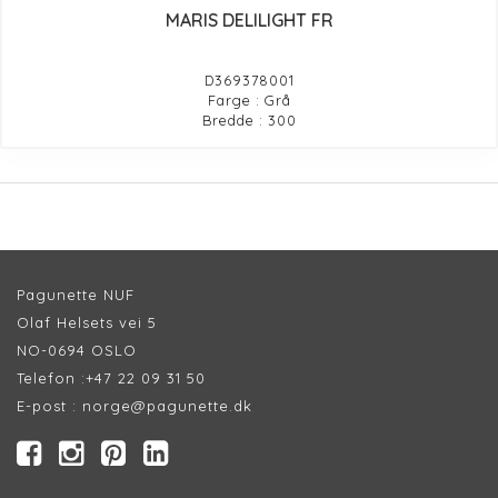
MARIS DELILIGHT FR
D369378001
Farge : Grå
Bredde : 300
Pagunette NUF
Olaf Helsets vei 5
NO-0694 OSLO
Telefon :
+47 22 09 31 50
E-post :
norge@pagunette.dk