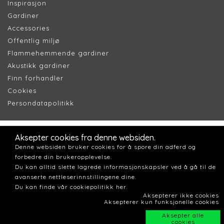
Inspirasjon
Gardiner
Accessories
Offentlig miljø
Flammehemmende gardiner
Akustikk gardiner
Finn forhandler
Cookie
s
Persondatapolitik
k
Aksepter cookies fra denne websiden.
Denne websiden bruker cookies for å spore din adferd og
forbedre din brukeropplevelse.
Du kan alltid slette lagrede informasjonskapsler ved å gå til de
avanserte nettleserinnstillingene dine.
Du kan finde vår cookiepolitikk her.
Aksepterer ikke cookies
Aksepterer kun funksjonelle cookies
Aksepter alle
cookies