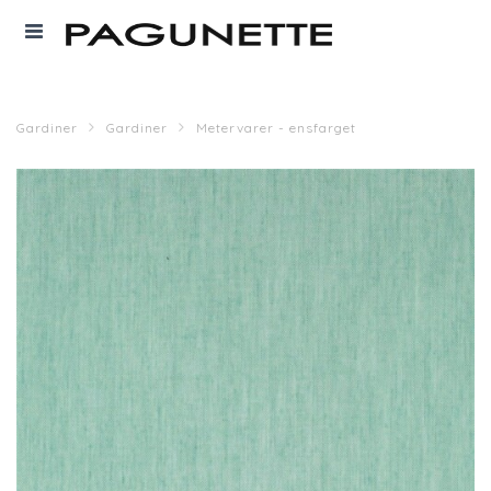
Gardiner
Gardiner
Metervarer - ensfarget