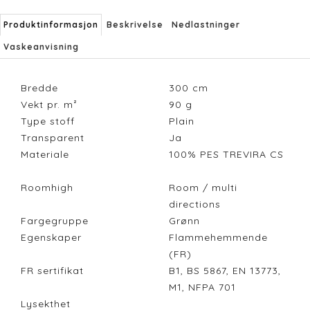
Produktinformasjon
Beskrivelse
Nedlastninger
Vaskeanvisning
Bredde
300
cm
Vekt pr. m²
90
g
Type stoff
Plain
Transparent
Ja
Materiale
100% PES TREVIRA CS
Roomhigh
Room / multi
directions
Fargegruppe
Grønn
Egenskaper
Flammehemmende
(FR)
FR sertifikat
B1, BS 5867, EN 13773,
M1, NFPA 701
Lysekthet