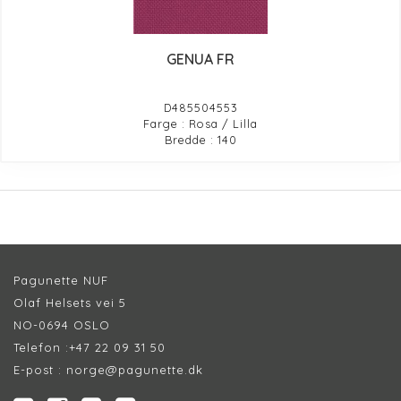
GENUA FR
D485504553
Farge : Rosa / Lilla
Bredde : 140
Pagunette NUF
Olaf Helsets vei 5
NO-0694 OSLO
Telefon :
+47 22 09 31 50
E-post :
norge@pagunette.dk