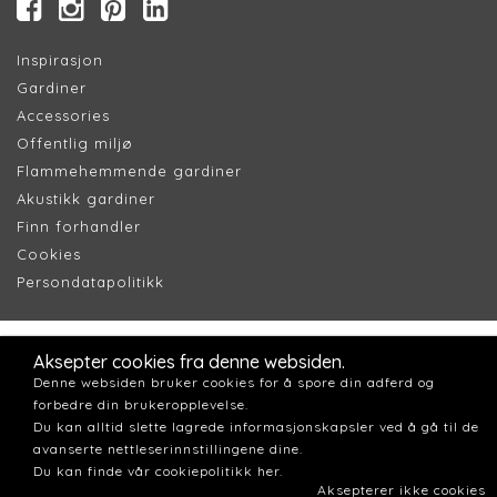
Inspirasjon
Gardiner
Accessories
Offentlig miljø
Flammehemmende gardiner
Akustikk gardiner
Finn forhandler
Cookie
s
Persondatapolitik
k
Aksepter cookies fra denne websiden.
Denne websiden bruker cookies for å spore din adferd og
forbedre din brukeropplevelse.
Du kan alltid slette lagrede informasjonskapsler ved å gå til de
avanserte nettleserinnstillingene dine.
Du kan finde vår cookiepolitikk her.
Aksepterer ikke cookies