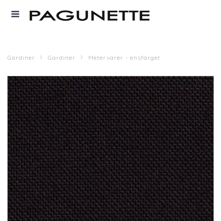
Gardiner
Gardiner
Metervarer - ensfarget