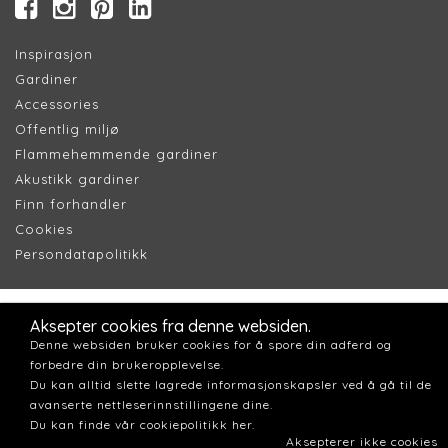
Inspirasjon
Gardiner
Accessories
Offentlig miljø
Flammehemmende gardiner
Akustikk gardiner
Finn forhandler
Cookie
s
Persondatapolitik
k
Aksepter cookies fra denne websiden.
Denne websiden bruker cookies for å spore din adferd og
forbedre din brukeropplevelse.
Du kan alltid slette lagrede informasjonskapsler ved å gå til de
avanserte nettleserinnstillingene dine.
Du kan finde vår cookiepolitikk her.
Aksepterer ikke cookies