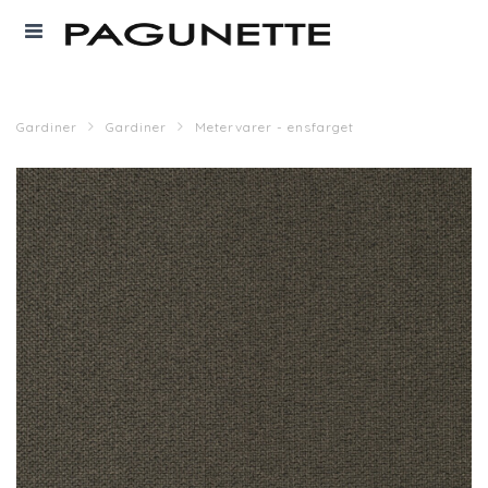
Gardiner
Gardiner
Metervarer - ensfarget