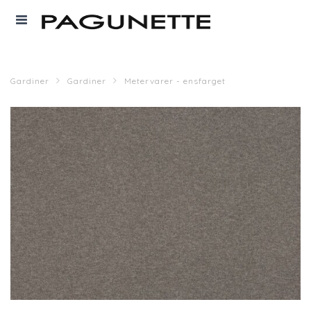
Gardiner
Gardiner
Metervarer - ensfarget