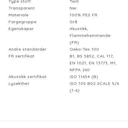
Type stoff
Twill
Transparent
Nei
Materiale
100% PES FR
Fargegruppe
Grå
Egenskaper
Akustikk,
Flammehemmende
(FR)
Andre standarder
Oeko-Tex 100
FR sertifikat
B1, BS 5852, CAL 117,
EN 1021, EN 13773, M1,
NFPA 260
Akustikk sertifikat
ISO 11654 (B)
Lysekthet
ISO 105 B02 SCALE 5/6
(1-6)