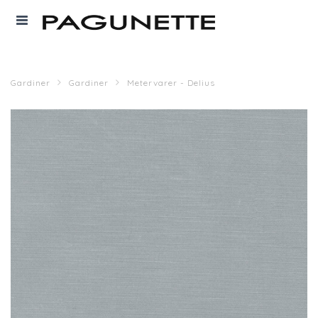
Gardiner
Gardiner
Metervarer - Delius