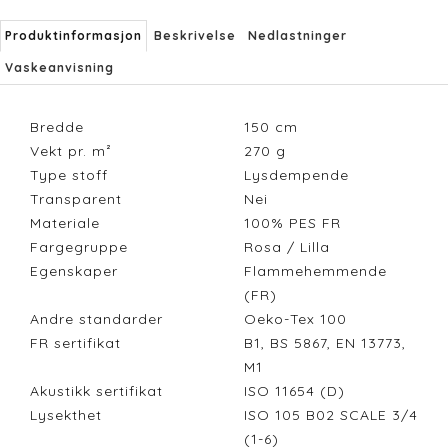
Produktinformasjon
Beskrivelse
Nedlastninger
Vaskeanvisning
Bredde
150
cm
Vekt pr. m²
270
g
Type stoff
Lysdempende
Transparent
Nei
Materiale
100% PES FR
Fargegruppe
Rosa / Lilla
Egenskaper
Flammehemmende
(FR)
Andre standarder
Oeko-Tex 100
FR sertifikat
B1, BS 5867, EN 13773,
M1
Akustikk sertifikat
ISO 11654 (D)
Lysekthet
ISO 105 B02 SCALE 3/4
(1-6)