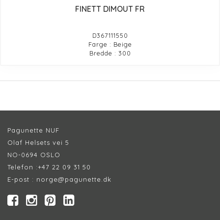
FINETT DIMOUT FR
D367111550
Farge : Beige
Bredde : 300
Pagunette NUF
Olaf Helsets vei 5
NO-0694 OSLO
Telefon :
+47 22 09 31 50
E-post :
norge@pagunette.dk