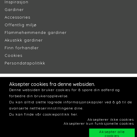
Inspirasjon
Gardiner
Accessories
Offentlig miljø
Flammehemmende gardiner
Akustikk gardiner
Finn forhandler
Cookie
s
Persondatapolitik
k
Aksepter cookies fra denne websiden.
Denne websiden bruker cookies for å spore din adferd og
forbedre din brukeropplevelse.
Du kan alltid slette lagrede informasjonskapsler ved å gå til de
avanserte nettleserinnstillingene dine.
Du kan finde vår cookiepolitikk her.
Aksepterer ikke cookies
Aksepterer kun funksjonelle cookies
Aksepter alle
cookies