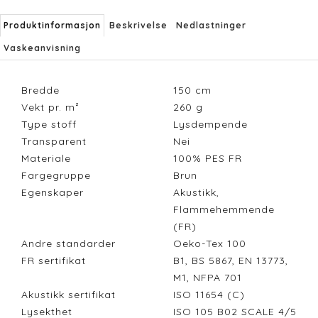
Produktinformasjon
Beskrivelse
Nedlastninger
Vaskeanvisning
Bredde
150
cm
Vekt pr. m²
260
g
Type stoff
Lysdempende
Transparent
Nei
Materiale
100% PES FR
Fargegruppe
Brun
Egenskaper
Akustikk,
Flammehemmende
(FR)
Andre standarder
Oeko-Tex 100
FR sertifikat
B1, BS 5867, EN 13773,
M1, NFPA 701
Akustikk sertifikat
ISO 11654 (C)
Lysekthet
ISO 105 B02 SCALE 4/5