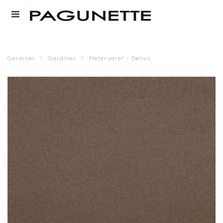
Gardiner
Gardiner
Metervarer - Delius