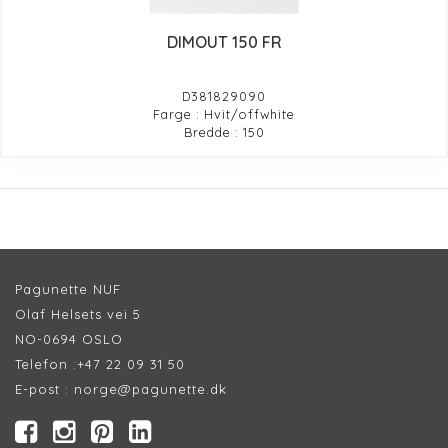
DIMOUT 150 FR
D381829090
Farge : Hvit/offwhite
Bredde : 150
Pagunette NUF
Olaf Helsets vei 5
NO-0694 OSLO
Telefon :
+47 22 09 31 50
E-post :
norge@pagunette.dk