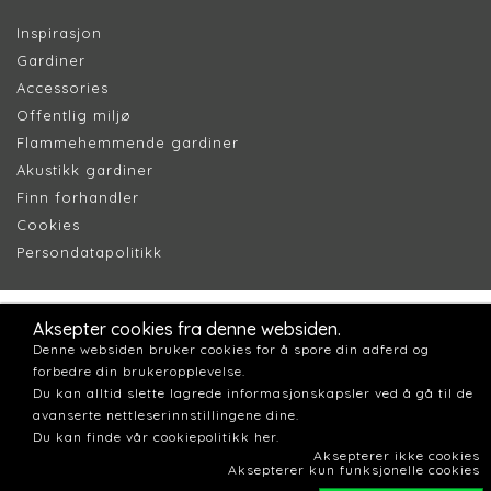
Inspirasjon
Gardiner
Accessories
Offentlig miljø
Flammehemmende gardiner
Akustikk gardiner
Finn forhandler
Cookie
s
Persondatapolitik
k
Aksepter cookies fra denne websiden.
Denne websiden bruker cookies for å spore din adferd og
forbedre din brukeropplevelse.
Du kan alltid slette lagrede informasjonskapsler ved å gå til de
avanserte nettleserinnstillingene dine.
Du kan finde vår cookiepolitikk her.
Aksepterer ikke cookies
Aksepterer kun funksjonelle cookies