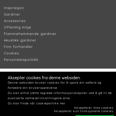
Inspirasjon
Gardiner
Accessories
Offentlig miljø
Flammehemmende gardiner
Akustikk gardiner
Finn forhandler
Cookie
s
Persondatapolitik
k
Aksepter cookies fra denne websiden.
Denne websiden bruker cookies for å spore din adferd og
forbedre din brukeropplevelse.
Du kan alltid slette lagrede informasjonskapsler ved å gå til de
avanserte nettleserinnstillingene dine.
Du kan finde vår cookiepolitikk her.
Aksepterer ikke cookies
Aksepterer kun funksjonelle cookies