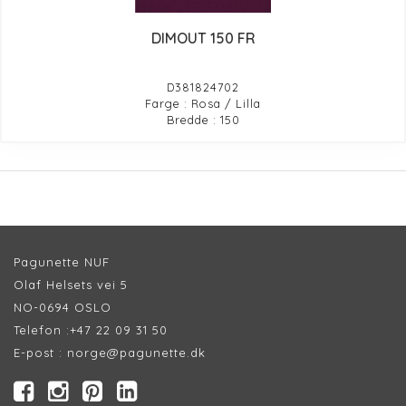
DIMOUT 150 FR
D381824702
Farge : Rosa / Lilla
Bredde : 150
Pagunette NUF
Olaf Helsets vei 5
NO-0694 OSLO
Telefon :
+47 22 09 31 50
E-post :
norge@pagunette.dk