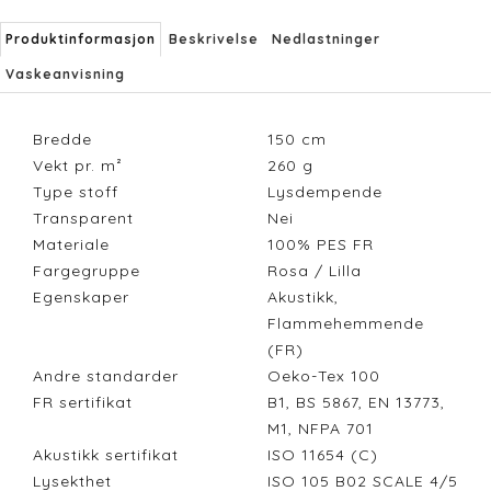
Produktinformasjon
Beskrivelse
Nedlastninger
Vaskeanvisning
Bredde
150
cm
Vekt pr. m²
260
g
Type stoff
Lysdempende
Transparent
Nei
Materiale
100% PES FR
Fargegruppe
Rosa / Lilla
Egenskaper
Akustikk,
Flammehemmende
(FR)
Andre standarder
Oeko-Tex 100
FR sertifikat
B1, BS 5867, EN 13773,
M1, NFPA 701
Akustikk sertifikat
ISO 11654 (C)
Lysekthet
ISO 105 B02 SCALE 4/5