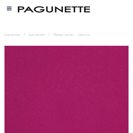
Gardiner
Gardiner
Metervarer - Delius