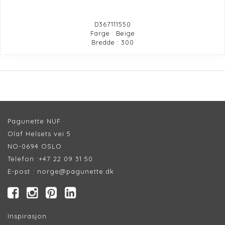
D367111550
Farge : Beige
Bredde : 300
Pagunette NUF
Olaf Helsets vei 5
NO-0694 OSLO
Telefon :
+47 22 09 31 50
E-post :
norge@pagunette.dk
Inspirasjon