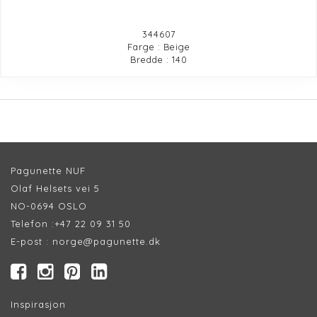
344607
Farge : Beige
Bredde : 140
Pagunette NUF
Olaf Helsets vei 5
NO-0694 OSLO
Telefon :
+47 22 09 31 50
E-post :
norge@pagunette.dk
Inspirasjon