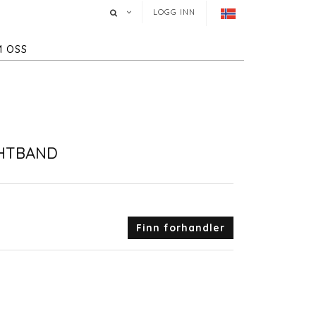
LOGG INN
 OSS
HTBAND
Finn forhandler