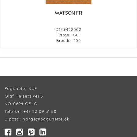
WATSON FR
D349422002
Farge : Gul
Bredde : 150
Pagunette NUF
Olaf Helsets vei 5
NO-0694 OSLO
Telefon :
+47 22 09 31 50
E-post :
norge@pagunette.dk