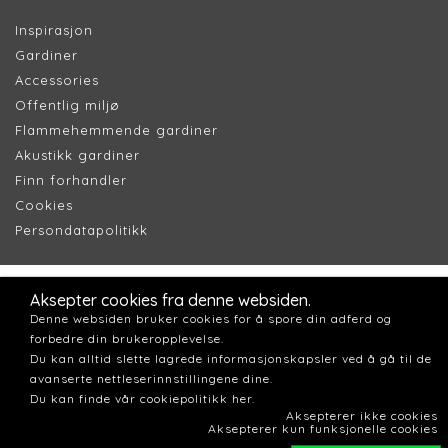
Inspirasjon
Gardiner
Accessories
Offentlig miljø
Flammehemmende gardiner
Akustikk gardiner
Finn forhandler
Cookie
s
Persondatapolitik
k
Aksepter cookies fra denne websiden.
Denne websiden bruker cookies for å spore din adferd og
forbedre din brukeropplevelse.
Du kan alltid slette lagrede informasjonskapsler ved å gå til de
avanserte nettleserinnstillingene dine.
Du kan finde vår cookiepolitikk her.
Aksepterer ikke cookies
Aksepterer kun funksjonelle cookies