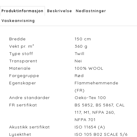
Produktinformasjon
Beskrivelse
Nedlastninger
Vaskeanvisning
Bredde
150
cm
Vekt pr. m²
360
g
Type stoff
Twill
Transparent
Nei
Materiale
100% WOOL
Fargegruppe
Rød
Egenskaper
Flammehemmende
(FR)
Andre standarder
Oeko-Tex 100
FR sertifikat
BS 5852, BS 5867, CAL
117, M1, NFPA 260,
NFPA 701
Akustikk sertifikat
ISO 11654 (A)
Lysekthet
ISO 105 B02 SCALE 5/6