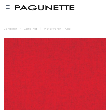
Gardiner
Gardiner
Metervarer - Alle