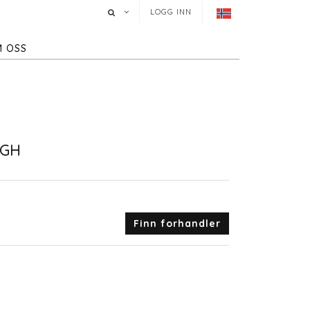
LOGG INN
 OSS
IGH
Finn forhandler