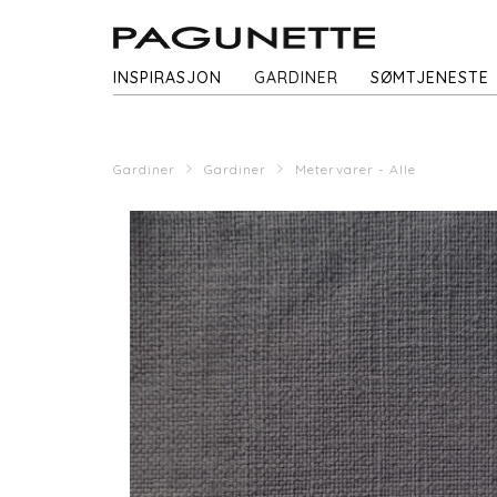
INSPIRASJON
GARDINER
SØMTJENESTE
Gardiner
Gardiner
Metervarer - Alle