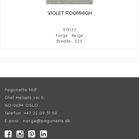
VIOLET ROOMHIGH
319137
Farge : Beige
Bredde : 320
Pagunette NUF
Olaf Helsets vei 5
NO-0694 OSLO
Telefon :
+47 22 09 31 50
E-post :
norge@pagunette.dk