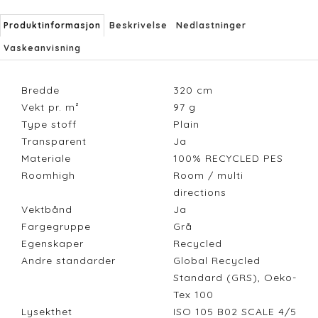
Produktinformasjon
Beskrivelse
Nedlastninger
Vaskeanvisning
Bredde
320
cm
Vekt pr. m²
97
g
Type stoff
Plain
Transparent
Ja
Materiale
100% RECYCLED PES
Roomhigh
Room / multi
directions
Vektbånd
Ja
Fargegruppe
Grå
Egenskaper
Recycled
Andre standarder
Global Recycled
Standard (GRS), Oeko-
Tex 100
Lysekthet
ISO 105 B02 SCALE 4/5