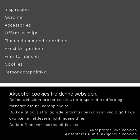
Inspirasjon
Gardiner
Accessories
Offentlig miljø
Flammehemmende gardiner
Akustikk gardiner
Finn forhandler
Cookie
s
Persondatapolitik
k
Aksepter cookies fra denne websiden.
Denne websiden bruker cookies for å spore din adferd og
forbedre din brukeropplevelse.
Du kan alltid slette lagrede informasjonskapsler ved å gå til de
avanserte nettleserinnstillingene dine.
Du kan finde vår cookiepolitikk her.
Aksepterer ikke cookies
Aksepterer kun funksjonelle cookies