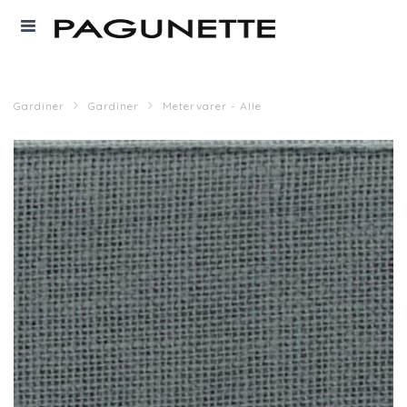
Gardiner
Gardiner
Metervarer - Alle