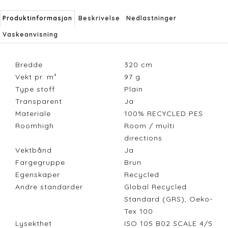
Produktinformasjon
Beskrivelse
Nedlastninger
Vaskeanvisning
Bredde
320
cm
Vekt pr. m²
97
g
Type stoff
Plain
Transparent
Ja
Materiale
100% RECYCLED PES
Roomhigh
Room / multi
directions
Vektbånd
Ja
Fargegruppe
Brun
Egenskaper
Recycled
Andre standarder
Global Recycled
Standard (GRS), Oeko-
Tex 100
Lysekthet
ISO 105 B02 SCALE 4/5