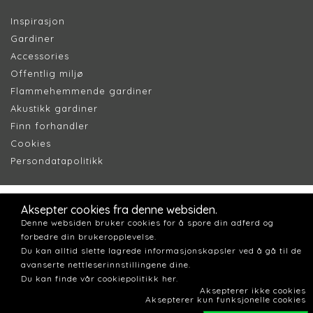
Inspirasjon
Gardiner
Accessories
Offentlig miljø
Flammehemmende gardiner
Akustikk gardiner
Finn forhandler
Cookie
s
Persondatapolitik
k
Aksepter cookies fra denne websiden.
Denne websiden bruker cookies for å spore din adferd og
forbedre din brukeropplevelse.
Du kan alltid slette lagrede informasjonskapsler ved å gå til de
avanserte nettleserinnstillingene dine.
Du kan finde vår cookiepolitikk her.
Aksepterer ikke cookies
Aksepterer kun funksjonelle cookies