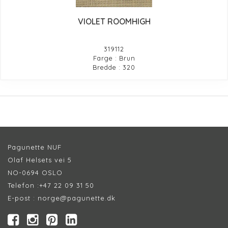
VIOLET ROOMHIGH
319112
Farge : Brun
Bredde : 320
Pagunette NUF
Olaf Helsets vei 5
NO-0694 OSLO
Telefon :
+47 22 09 31 50
E-post :
norge@pagunette.dk