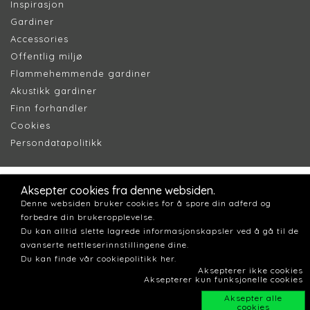
Inspirasjon
Gardiner
Accessories
Offentlig miljø
Flammehemmende gardiner
Akustikk gardiner
Finn forhandler
Cookie
s
Persondatapolitik
k
Aksepter cookies fra denne websiden.
Denne websiden bruker cookies for å spore din adferd og
forbedre din brukeropplevelse.
Du kan alltid slette lagrede informasjonskapsler ved å gå til de
avanserte nettleserinnstillingene dine.
Du kan finde vår cookiepolitikk her.
Aksepterer ikke cookies
Aksepterer kun funksjonelle cookies
Aksepter alle
cookies