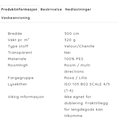
Produktinformasjon
Beskrivelse
Nedlastninger
Vaskeanvisning
Bredde
300
cm
Vekt pr. m²
320
g
Type stoff
Velour/Chenille
Transparent
Nei
Materiale
100% PES
Roomhigh
Room / multi
directions
Fargegruppe
Rosa / Lilla
Lysekthet
ISO 105 B02 SCALE 4/5
(1-6)
Viktig informasjon
Ikke egnet for
dublering. Frakttillegg
for lengdegods kan
tilkomme.