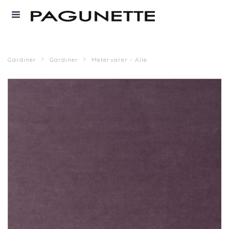
Gardiner
Gardiner
Metervarer - Alle