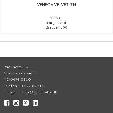
VENECIA VELVET R.H
266240
Farge : Grå
Bredde : 300
Pagunette NUF
Olaf Helsets vei 5
NO-0694 OSLO
Telefon :
+47 22 09 31 50
E-post :
norge@pagunette.dk