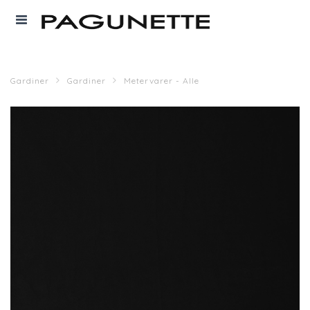
Gardiner
Gardiner
Metervarer - Alle