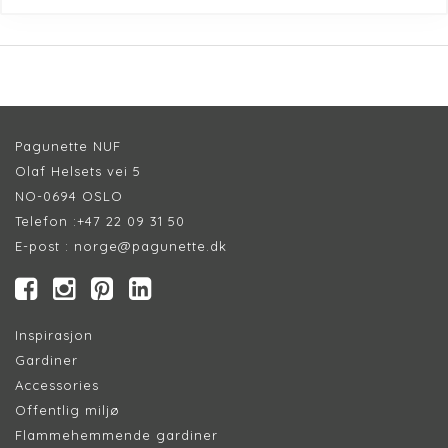
Pagunette NUF
Olaf Helsets vei 5
NO-0694 OSLO
Telefon :
+47 22 09 31 50
E-post :
norge@pagunette.dk
Inspirasjon
Gardiner
Accessories
Offentlig miljø
Flammehemmende gardiner