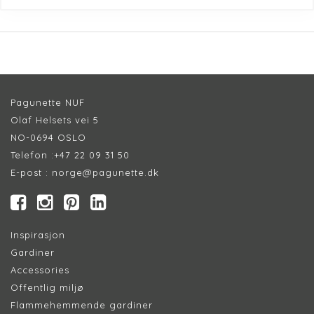
Pagunette NUF
Olaf Helsets vei 5
NO-0694 OSLO
Telefon :
+47 22 09 31 50
E-post :
norge@pagunette.dk
Inspirasjon
Gardiner
Accessories
Offentlig miljø
Flammehemmende gardiner