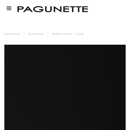
Gardiner
Gardiner
Metervarer - Alle