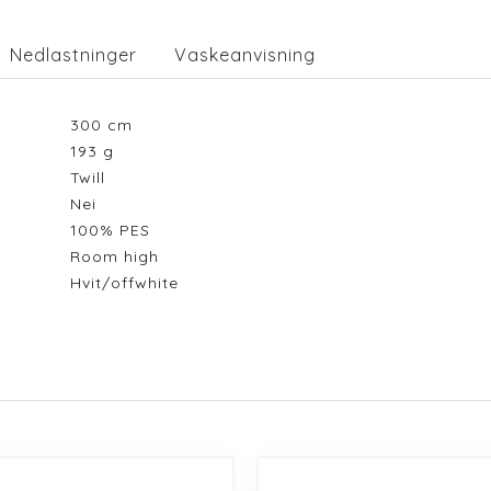
Nedlastninger
Vaskeanvisning
300
cm
193
g
Twill
Nei
100% PES
Room high
Hvit/offwhite