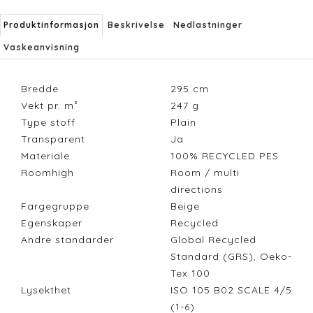
Produktinformasjon
Beskrivelse
Nedlastninger
Vaskeanvisning
Bredde
295
cm
Vekt pr. m²
247
g
Type stoff
Plain
Transparent
Ja
Materiale
100% RECYCLED PES
Roomhigh
Room / multi
directions
Fargegruppe
Beige
Egenskaper
Recycled
Andre standarder
Global Recycled
Standard (GRS), Oeko-
Tex 100
Lysekthet
ISO 105 B02 SCALE 4/5
(1-6)