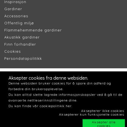
Inspirasjon
Gardiner
Accessories
Offentlig miljø
Flammehemmende gardiner
Akustikk gardiner
Finn forhandler
Cookie
s
Persondatapolitik
k
Aksepter cookies fra denne websiden.
Denne websiden bruker cookies for å spore din adferd og
forbedre din brukeropplevelse.
Du kan alltid slette lagrede informasjonskapsler ved å gå til de
avanserte nettleserinnstillingene dine.
Du kan finde vår cookiepolitikk her.
Aksepterer ikke cookies
Aksepterer kun funksjonelle cookies
Aksepter alle
cookies