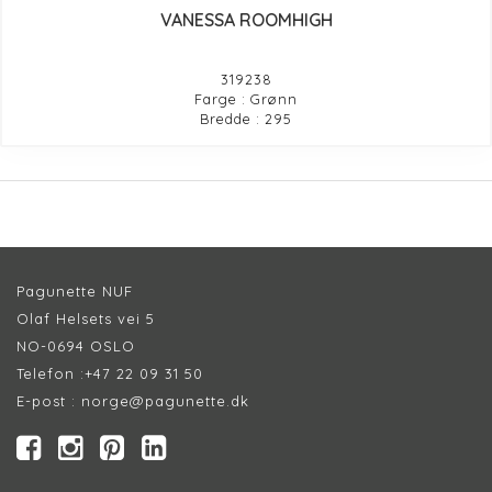
VANESSA ROOMHIGH
319238
Farge : Grønn
Bredde : 295
Pagunette NUF
Olaf Helsets vei 5
NO-0694 OSLO
Telefon :
+47 22 09 31 50
E-post :
norge@pagunette.dk