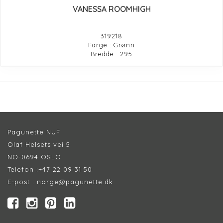
VANESSA ROOMHIGH
319218
Farge : Grønn
Bredde : 295
Pagunette NUF
Olaf Helsets vei 5
NO-0694 OSLO
Telefon :
+47 22 09 31 50
E-post :
norge@pagunette.dk