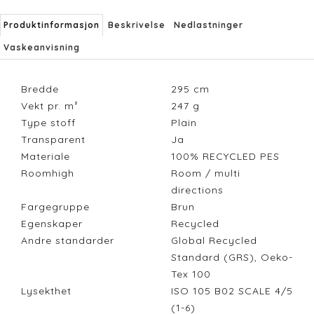
Produktinformasjon
Beskrivelse
Nedlastninger
Vaskeanvisning
Bredde
295
cm
Vekt pr. m²
247
g
Type stoff
Plain
Transparent
Ja
Materiale
100% RECYCLED PES
Roomhigh
Room / multi
directions
Fargegruppe
Brun
Egenskaper
Recycled
Andre standarder
Global Recycled
Standard (GRS), Oeko-
Tex 100
Lysekthet
ISO 105 B02 SCALE 4/5
(1-6)