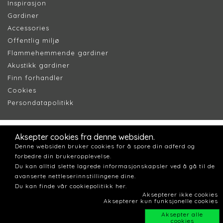
Inspirasjon
Gardiner
Accessories
Offentlig miljø
Flammehemmende gardiner
Akustikk gardiner
Finn forhandler
Cookie
s
Persondatapolitik
k
Aksepter cookies fra denne websiden.
Denne websiden bruker cookies for å spore din adferd og
forbedre din brukeropplevelse.
Du kan alltid slette lagrede informasjonskapsler ved å gå til de
avanserte nettleserinnstillingene dine.
Du kan finde vår cookiepolitikk her.
Aksepterer ikke cookies
Aksepterer kun funksjonelle cookies
Aksepter alle
cookies