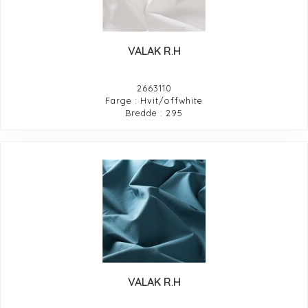
VALAK R.H
2663110
Farge : Hvit/offwhite
Bredde : 295
VALAK R.H