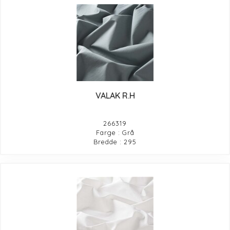
VALAK R.H
266319
Farge : Grå
Bredde : 295