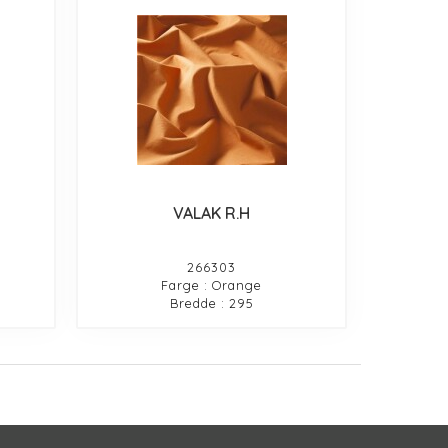
VALAK R.H
266303
Farge : Orange
Bredde : 295