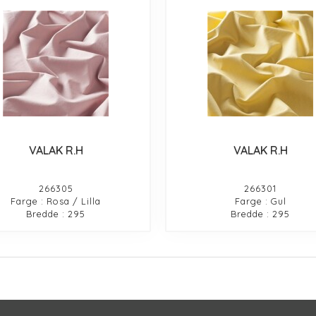
VALAK R.H
VALAK R.H
266305
266301
Farge : Rosa / Lilla
Farge : Gul
Bredde : 295
Bredde : 295