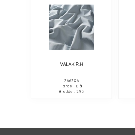
VALAK R.H
266306
Farge : Blå
Bredde : 295