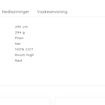
Nedlastninger
Vaskeanvisning
295
cm
294
g
Plain
Nei
100% COT
Room high
Rød