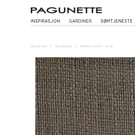
INSPIRASJON
GARDINER
SØMTJENESTE
Gardiner
Gardiner
Metervarer - Alle