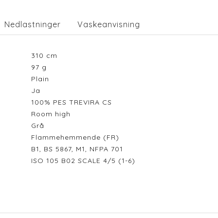
Nedlastninger
Vaskeanvisning
310
cm
97
g
Plain
Ja
100% PES TREVIRA CS
Room high
Grå
Flammehemmende (FR)
B1, BS 5867, M1, NFPA 701
ISO 105 B02 SCALE 4/5 (1-6)