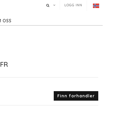
LOGG INN
 OSS
 FR
Finn forhandler