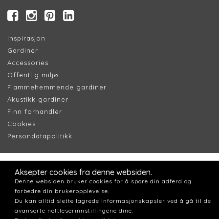
Inspirasjon
Gardiner
Accessories
Offentlig miljø
Flammehemmende gardiner
Akustikk gardiner
Finn forhandler
Cookie
s
Persondatapolitik
k
Aksepter cookies fra denne websiden.
Denne websiden bruker cookies for å spore din adferd og
forbedre din brukeropplevelse.
Du kan alltid slette lagrede informasjonskapsler ved å gå til de
avanserte nettleserinnstillingene dine.