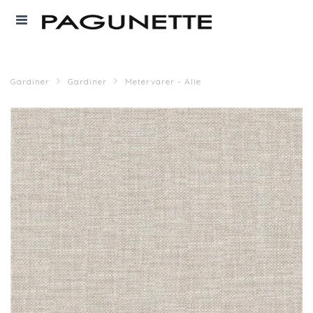
Gardiner
Gardiner
Metervarer - Alle