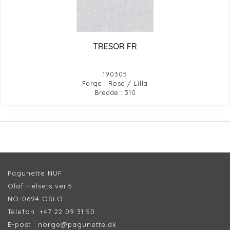
TRESOR FR
190305
Farge : Rosa / Lilla
Bredde : 310
Pagunette NUF
Olaf Helsets vei 5
NO-0694 OSLO
Telefon :
+47 22 09 31 50
E-post :
norge@pagunette.dk