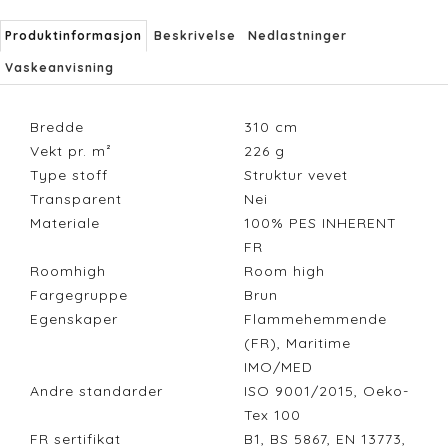
Produktinformasjon
Beskrivelse
Nedlastninger
Vaskeanvisning
Bredde
310
cm
Vekt pr. m²
226
g
Type stoff
Struktur vevet
Transparent
Nei
Materiale
100% PES INHERENT
FR
Roomhigh
Room high
Fargegruppe
Brun
Egenskaper
Flammehemmende
(FR), Maritime
IMO/MED
Andre standarder
ISO 9001/2015, Oeko-
Tex 100
FR sertifikat
B1, BS 5867, EN 13773,