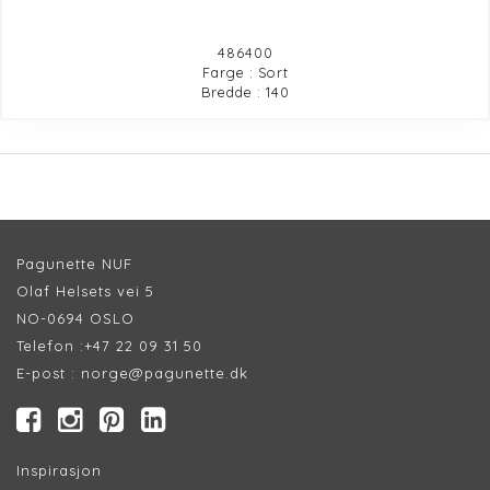
486400
Farge : Sort
Bredde : 140
Pagunette NUF
Olaf Helsets vei 5
NO-0694 OSLO
Telefon :
+47 22 09 31 50
E-post :
norge@pagunette.dk
Inspirasjon