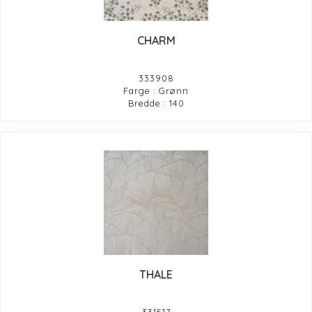
CHARM
333908
Farge : Grønn
Bredde : 140
THALE
331517