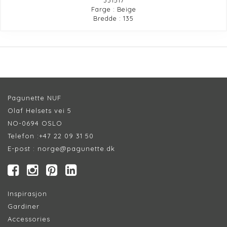
Farge : Beige
Bredde : 135
Pagunette NUF
Olaf Helsets vei 5
NO-0694 OSLO
Telefon :
+47 22 09 31 50
E-post :
norge@pagunette.dk
Inspirasjon
Gardiner
Accessories