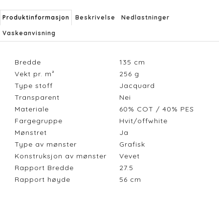
Produktinformasjon
Beskrivelse
Nedlastninger
Vaskeanvisning
Bredde
135
cm
Vekt pr. m²
256
g
Type stoff
Jacquard
Transparent
Nei
Materiale
60% COT / 40% PES
Fargegruppe
Hvit/offwhite
Mønstret
Ja
Type av mønster
Grafisk
Konstruksjon av mønster
Vevet
Rapport Bredde
27.5
Rapport høyde
56
cm