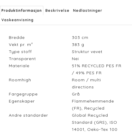
Produktinformasjon
Beskrivelse
Nedlastninger
Vaskeanvisning
Bredde
303
cm
Vekt pr. m²
383
g
Type stoff
Struktur vevet
Transparent
Nei
Materiale
51% RECYCLED PES FR
/ 49% PES FR
Roomhigh
Room / multi
directions
Fargegruppe
Grå
Egenskaper
Flammehemmende
(FR), Recycled
Andre standarder
Global Recycled
Standard (GRS), ISO
14001, Oeko-Tex 100