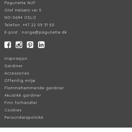
Pagunette NUF
Olaf Helsets vei 5
NO-0694 OSLO
Telefon :
+47 22 09 31 50
E-post :
norge@pagunette.dk
Inspirasjon
Gardiner
Accessories
Offentlig miljø
Flammehemmende gardiner
Akustikk gardiner
Finn forhandler
Cookie
s
Persondatapolitik
k