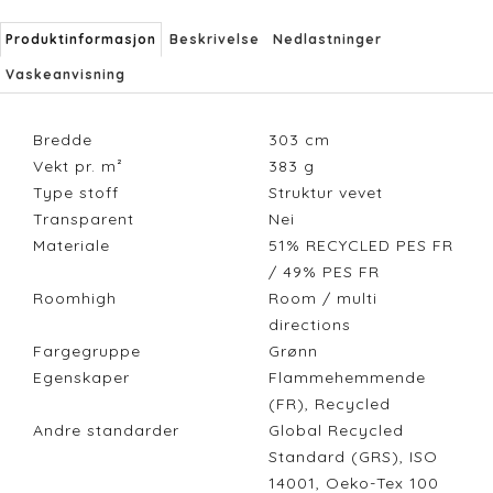
Produktinformasjon
Beskrivelse
Nedlastninger
Vaskeanvisning
Bredde
303
cm
Vekt pr. m²
383
g
Type stoff
Struktur vevet
Transparent
Nei
Materiale
51% RECYCLED PES FR
/ 49% PES FR
Roomhigh
Room / multi
directions
Fargegruppe
Grønn
Egenskaper
Flammehemmende
(FR), Recycled
Andre standarder
Global Recycled
Standard (GRS), ISO
14001, Oeko-Tex 100