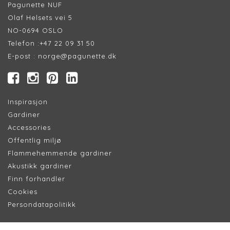
Pagunette NUF
Olaf Helsets vei 5
NO-0694 OSLO
Telefon :
+47 22 09 31 50
E-post :
norge@pagunette.dk
Inspirasjon
Gardiner
Accessories
Offentlig miljø
Flammehemmende gardiner
Akustikk gardiner
Finn forhandler
Cookie
s
Persondatapolitik
k