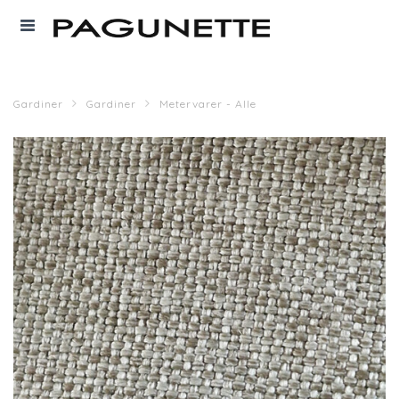
Gardiner
Gardiner
Metervarer - Alle