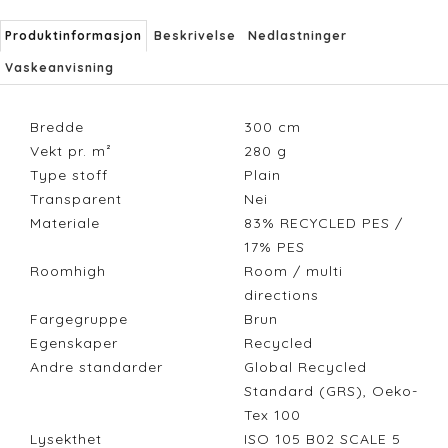
Produktinformasjon
Beskrivelse
Nedlastninger
Vaskeanvisning
Bredde
300
cm
Vekt pr. m²
280
g
Type stoff
Plain
Transparent
Nei
Materiale
83% RECYCLED PES /
17% PES
Roomhigh
Room / multi
directions
Fargegruppe
Brun
Egenskaper
Recycled
Andre standarder
Global Recycled
Standard (GRS), Oeko-
Tex 100
Lysekthet
ISO 105 B02 SCALE 5