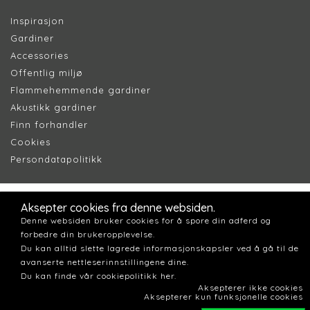
Inspirasjon
Gardiner
Accessories
Offentlig miljø
Flammehemmende gardiner
Akustikk gardiner
Finn forhandler
Cookie
s
Persondatapolitik
k
Aksepter cookies fra denne websiden.
Denne websiden bruker cookies for å spore din adferd og
forbedre din brukeropplevelse.
Du kan alltid slette lagrede informasjonskapsler ved å gå til de
avanserte nettleserinnstillingene dine.
Du kan finde vår cookiepolitikk her.
Aksepterer ikke cookies
Aksepterer kun funksjonelle cookies