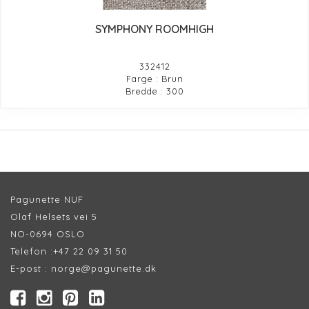
SYMPHONY ROOMHIGH
332412
Farge : Brun
Bredde : 300
Pagunette NUF
Olaf Helsets vei 5
NO-0694 OSLO
Telefon :
+47 22 09 31 50
E-post :
norge@pagunette.dk