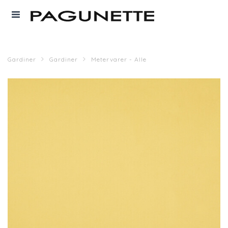
Gardiner
Gardiner
Metervarer - Alle