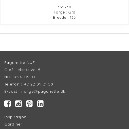
335730
Farge : Grå
Bredde : 135
Pagunette NUF
Olaf Helsets vei 5
NO-0694 OSLO
Telefon :
+47 22 09 31 50
E-post :
norge@pagunette.dk
Inspirasjon
Gardiner