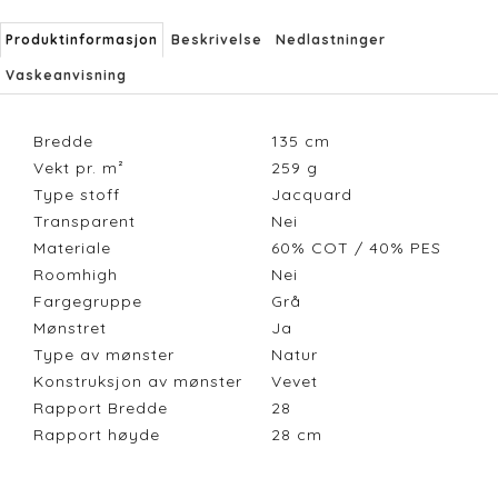
Produktinformasjon
Beskrivelse
Nedlastninger
Vaskeanvisning
Bredde
135
cm
Vekt pr. m²
259
g
Type stoff
Jacquard
Transparent
Nei
Materiale
60% COT / 40% PES
Roomhigh
Nei
Fargegruppe
Grå
Mønstret
Ja
Type av mønster
Natur
Konstruksjon av mønster
Vevet
Rapport Bredde
28
Rapport høyde
28
cm