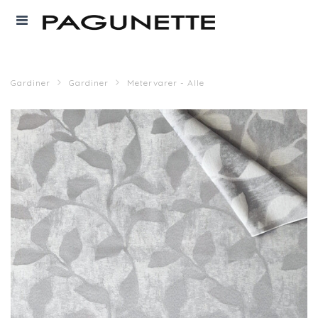
Gardiner
Gardiner
Metervarer - Alle